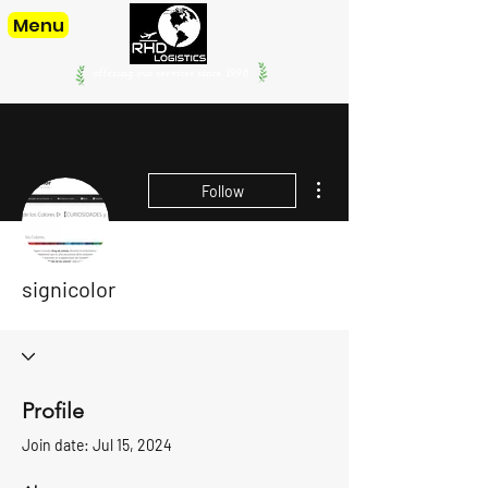
Menu
offering our services since. 1998
More actions
Follow
signicolor
Profile
Join date: Jul 15, 2024